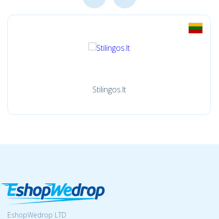
Stilingos.lt
EshopWedrop LTD