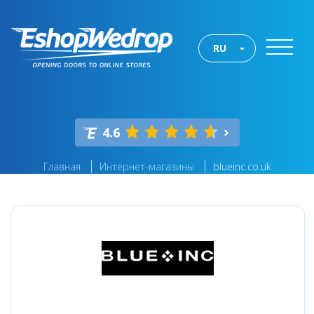
RU
4.6
Главная
Интернет-магазины
blueinc.co.uk