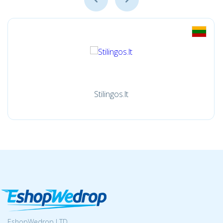
Stilingos.lt
EshopWedrop LTD