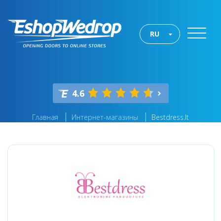
RU
4.6
Главная
Интернет-магазины
Bestdress.lt