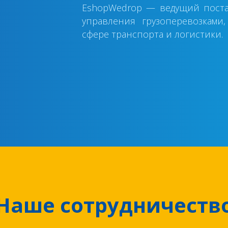
EshopWedrop — ведущий поста
управления грузоперевозкам
сфере транспорта и логистики.
Наше сотрудничеств