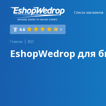
Список магазинов
4.6
Главная
B2C
EshopWedrop для б