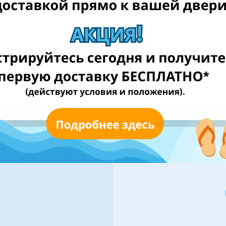
ес-
Esho
м
нес-профиль с
Упростите п
 и помогите
помощью 
международном
автоматизиро
того, чтобы
наклейки для