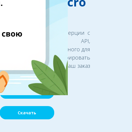
pWedrop Micro
API
роцесс электронной коммерции с
EshopWedrop Micro API,
ванного решения, созданного для
 легко и просто генерировать
 доставки и отслеживать ваш заказ
в любое время.
Начать
Скачать