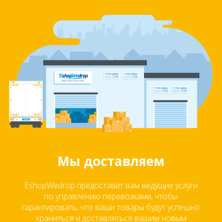
Мы доставляем
EshopWedrop предоставит вам ведущие услуги
по управлению перевозками, чтобы
гарантировать, что ваши товары будут успешно
храниться и доставляться вашим новым