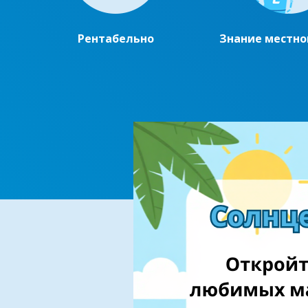
Рентабельно
Знание местно
Становите