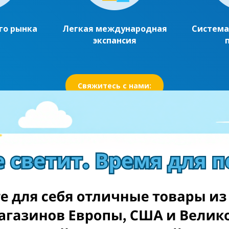
го рынка
Легкая международная
Система
экспансия
Свяжитесь с нами:
сь
Полу