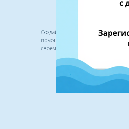
нашим бизн
партнеро
Создайте свой собственный биз
помощью EshopWedrop сегодня
своему бизнесу процветать на 
уровне.
Начать