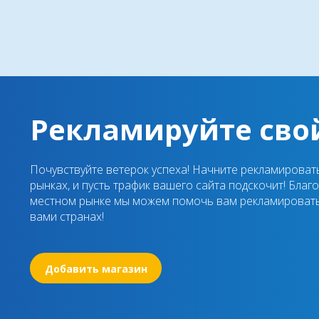
Рекламируйте сво
Почувствуйте ветерок успеха! Начните рекламироват
рынках, и пусть трафик вашего сайта подскочит! Бла
местном рынке мы можем помочь вам рекламировать
вами странах!
Добавить магазин