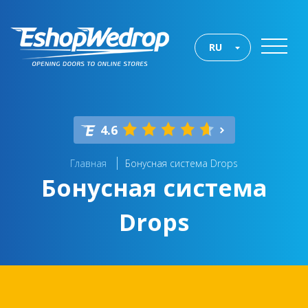
RU
4.6
Главная
Бонусная система Drops
Бонусная система
Drops