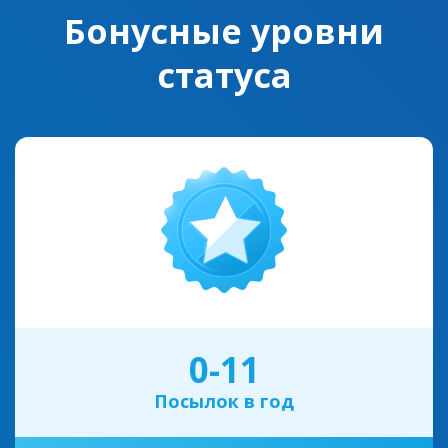
Бонусные уровни
статуса
0-11
Посылок в год