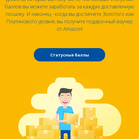
баллов вы можете заработать за каждую доставленную
посылку. И наконец - когда вы достигнете Золотого или
Платинового уровня, вы получите подарочный ваучер
от Amazon!
Статусные баллы