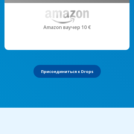
Amazon ваучер 10 €
Присоединиться к Drops