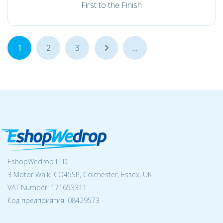
First to the Finish
1
2
3
...
...
EshopWedrop LTD
3 Motor Walk, CO45SP, Colchester, Essex, UK
VAT Number: 171653311
Код предприятия:
08429573