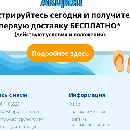
сь с нами:
Информация
8 1106223
О нас
V@eshopwedrop.com
Правила и условия
://www.eshopwedrop.lv/
Политика
конфиденциальности
ты администрации: