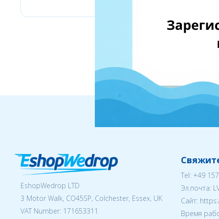
Свяжите
Tel:
+49 157
EshopWedrop LTD
Эл.почта:
L
3 Motor Walk, CO45SP, Colchester, Essex, UK
Cайт: https
VAT Number: 171653311
Время рабо