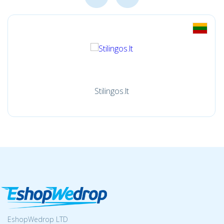
Stilingos.lt
EshopWedrop LTD