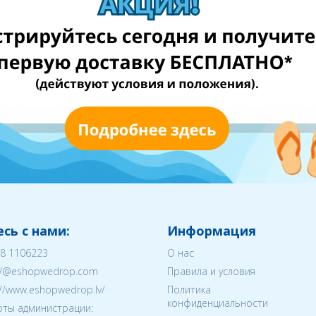
сь с нами:
Информация
8 1106223
О нас
V@eshopwedrop.com
Правила и условия
://www.eshopwedrop.lv/
Политика
конфиденциальности
ты администрации: