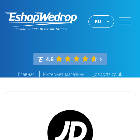
RU
4.6
Главная
Интернет-магазины
Jdsports.co.uk