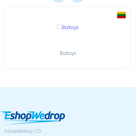
Bizitoys
EshopWedrop LTD