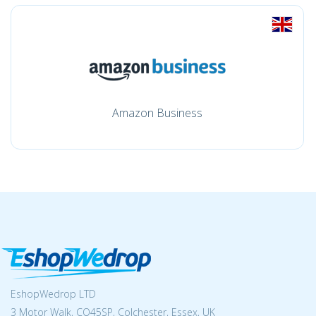
Amazon Business
EshopWedrop LTD
3 Motor Walk, CO45SP, Colchester, Essex, UK