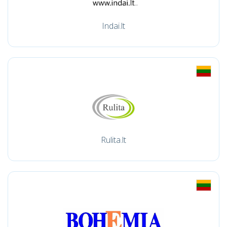
Indai.lt
Rulita.lt