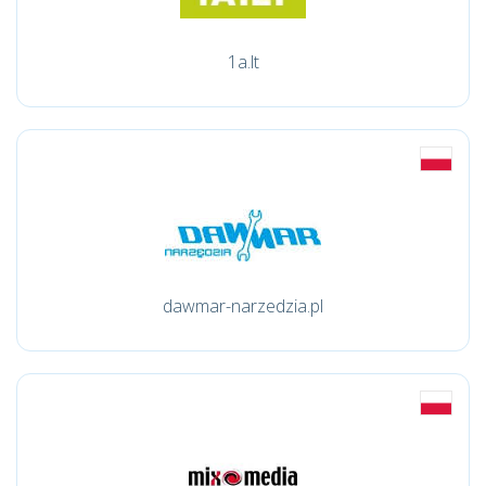
1a.lt
dawmar-narzedzia.pl