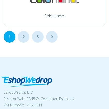
Colorland.pl
1
2
3
...
EshopWedrop LTD
3 Motor Walk, CO45SP, Colchester, Essex, UK
VAT Number: 171653311