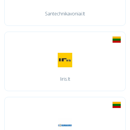
Santechnikavoniai.lt
Iiris.lt