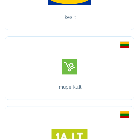
Ikea.lt
Imuperku.lt