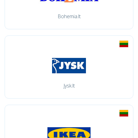
Bohemia.lt
Jysk.lt