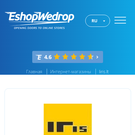
RU
4.6
Главная
Интернет-магазины
Iiris.lt