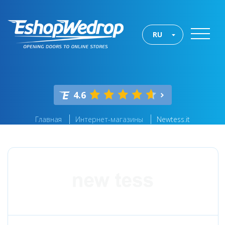
RU
4.6
Главная
Интернет-магазины
Newtess.it