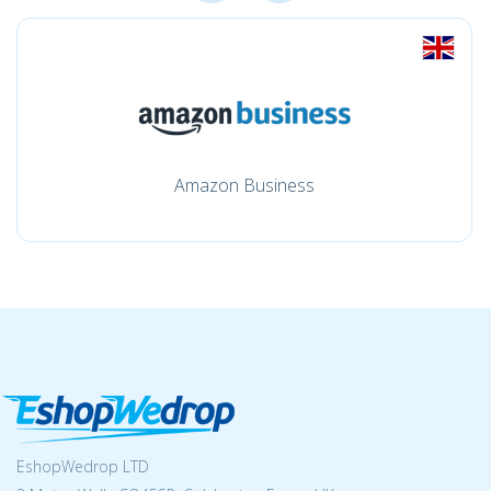
Amazon Business
EshopWedrop LTD