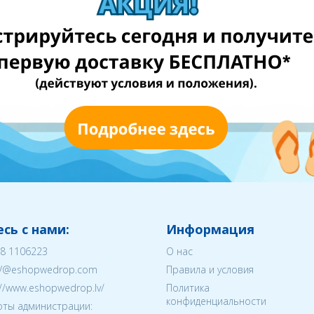
сь с нами:
Информация
8 1106223
О нас
V@eshopwedrop.com
Правила и условия
://www.eshopwedrop.lv/
Политика
конфиденциальности
ты администрации: