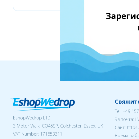
Свяжите
Tel:
+49 157
EshopWedrop LTD
Эл.почта:
L
3 Motor Walk, CO45SP, Colchester, Essex, UK
Cайт: https
VAT Number: 171653311
Время рабо