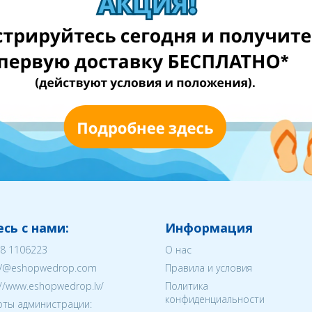
сь с нами:
Информация
8 1106223
О нас
V@eshopwedrop.com
Правила и условия
://www.eshopwedrop.lv/
Политика
конфиденциальности
ты администрации: