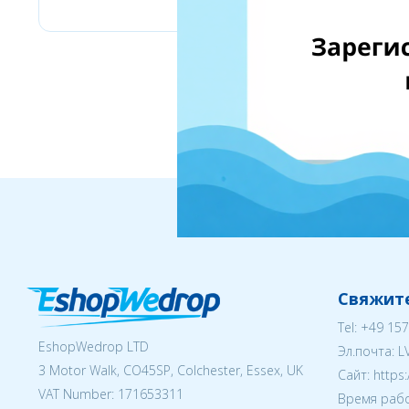
Свяжите
Tel:
+49 157
EshopWedrop LTD
Эл.почта:
L
3 Motor Walk, CO45SP, Colchester, Essex, UK
Cайт: https
VAT Number: 171653311
Время рабо