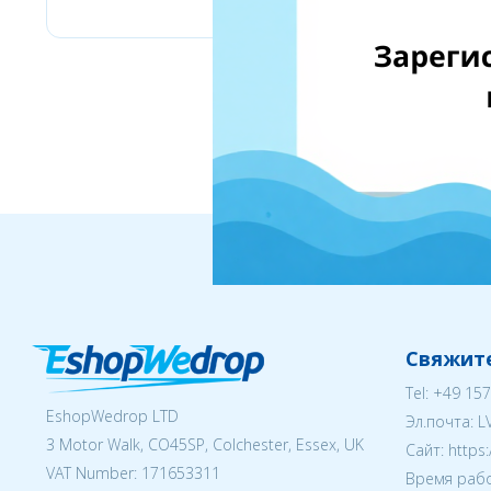
Свяжите
Tel:
+49 157
EshopWedrop LTD
Эл.почта:
L
3 Motor Walk, CO45SP, Colchester, Essex, UK
Cайт: https
VAT Number: 171653311
Время рабо