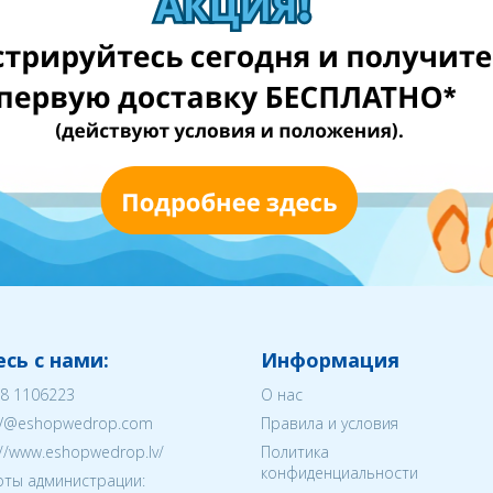
сь с нами:
Информация
8 1106223
О нас
V@eshopwedrop.com
Правила и условия
://www.eshopwedrop.lv/
Политика
конфиденциальности
ты администрации: