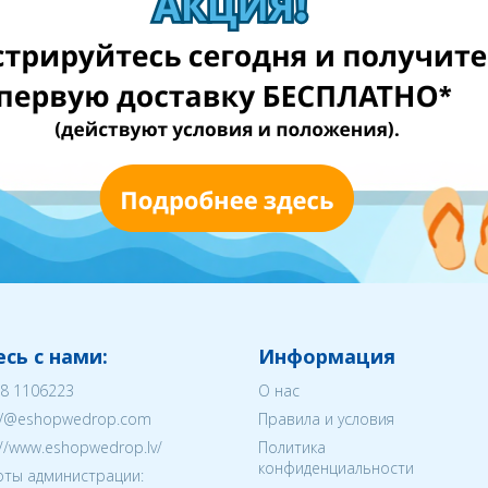
сь с нами:
Информация
8 1106223
О нас
V@eshopwedrop.com
Правила и условия
://www.eshopwedrop.lv/
Политика
конфиденциальности
ты администрации: