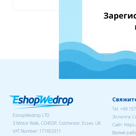
Свяжите
Tel:
+49 157
EshopWedrop LTD
Эл.почта:
L
3 Motor Walk, CO45SP, Colchester, Essex, UK
Cайт: https
VAT Number: 171653311
Время рабо