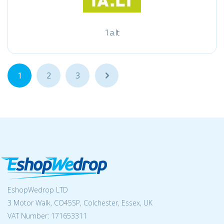
1a.lt
1
2
3
...
EshopWedrop LTD
3 Motor Walk, CO45SP, Colchester, Essex, UK
VAT Number: 171653311