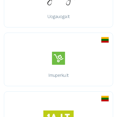
Uogauoga.lt
Imuperku.lt