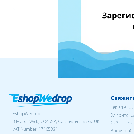
Свяжите
Tel:
+49 157
EshopWedrop LTD
Эл.почта:
L
3 Motor Walk, CO45SP, Colchester, Essex, UK
Cайт: https
VAT Number: 171653311
Время рабо