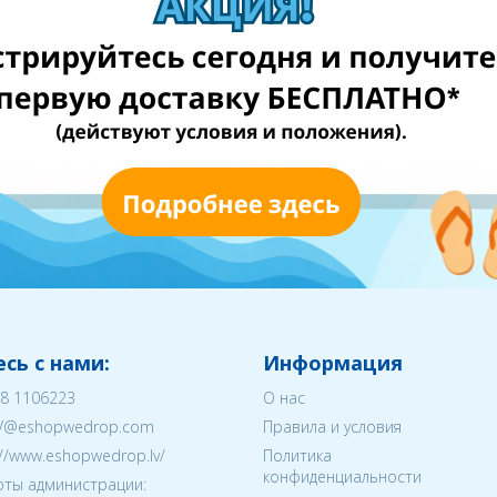
сь с нами:
Информация
8 1106223
О нас
V@eshopwedrop.com
Правила и условия
://www.eshopwedrop.lv/
Политика
конфиденциальности
ты администрации: