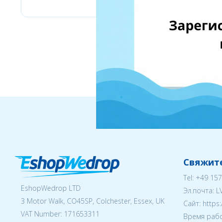
Свяжите
Tel:
+49 157
EshopWedrop LTD
Эл.почта:
L
3 Motor Walk, CO45SP, Colchester, Essex, UK
Cайт: https
VAT Number: 171653311
Время рабо