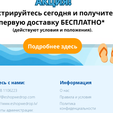
сь с нами:
Информация
8 1106223
О нас
V@eshopwedrop.com
Правила и условия
://www.eshopwedrop.lv/
Политика
конфиденциальности
ты администрации: