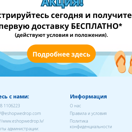
сь с нами:
Информация
8 1106223
О нас
V@eshopwedrop.com
Правила и условия
://www.eshopwedrop.lv/
Политика
конфиденциальности
ты администрации: