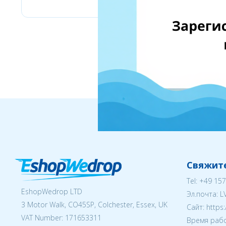
Свяжите
Tel:
+49 157
EshopWedrop LTD
Эл.почта:
L
3 Motor Walk, CO45SP, Colchester, Essex, UK
Cайт: https
VAT Number: 171653311
Время рабо