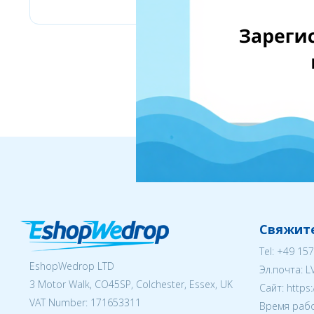
Свяжите
Tel:
+49 157
EshopWedrop LTD
Эл.почта:
L
3 Motor Walk, CO45SP, Colchester, Essex, UK
Cайт: https
VAT Number: 171653311
Время рабо