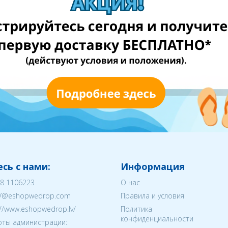
сь с нами:
Информация
8 1106223
О нас
V@eshopwedrop.com
Правила и условия
://www.eshopwedrop.lv/
Политика
конфиденциальности
ты администрации: