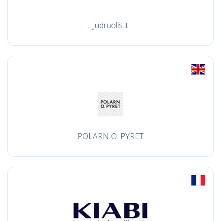
Judruolis.lt
POLARN O. PYRET