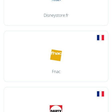
Disneystore.fr
Fnac