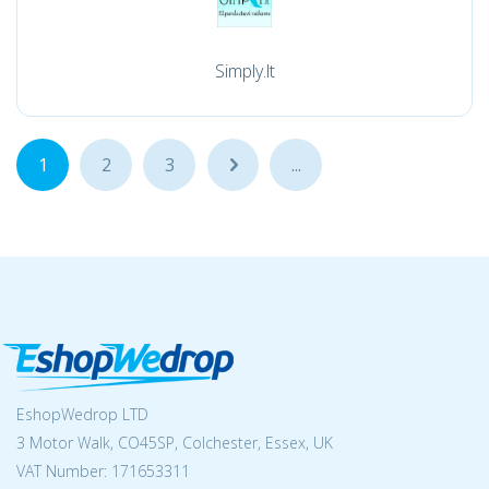
Simply.lt
1
2
3
...
...
EshopWedrop LTD
3 Motor Walk, CO45SP, Colchester, Essex, UK
VAT Number: 171653311