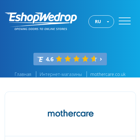
RU
4.6
Главная
Интернет-магазины
mothercare.co.uk