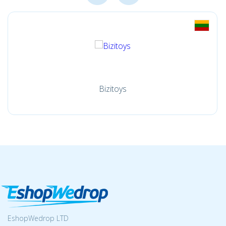
Bizitoys
EshopWedrop LTD