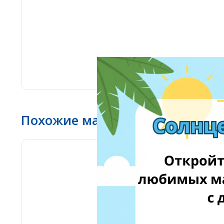
Похожие магазины
BioLife.lt