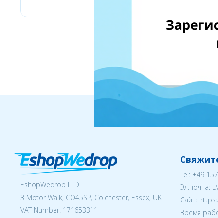
Свяжите
Tel:
+49 157
EshopWedrop LTD
Эл.почта:
L
3 Motor Walk, CO45SP, Colchester, Essex, UK
Cайт: https
VAT Number: 171653311
Время рабо