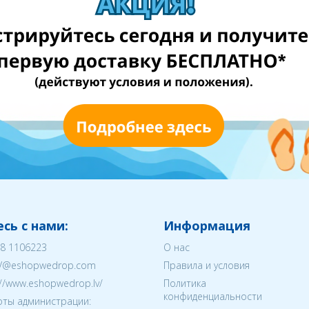
сь с нами:
Информация
8 1106223
О нас
V@eshopwedrop.com
Правила и условия
://www.eshopwedrop.lv/
Политика
конфиденциальности
ты администрации: