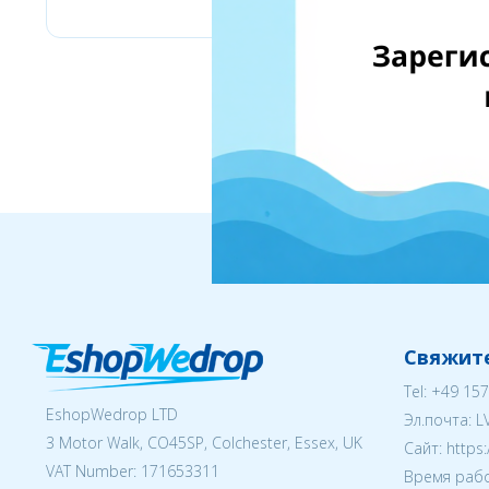
Свяжите
Tel:
+49 157
EshopWedrop LTD
Эл.почта:
L
3 Motor Walk, CO45SP, Colchester, Essex, UK
Cайт: https
VAT Number: 171653311
Время рабо