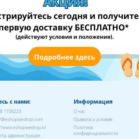
сь с нами:
Информация
8 1106223
О нас
V@eshopwedrop.com
Правила и условия
://www.eshopwedrop.lv/
Политика
конфиденциальности
ты администрации: