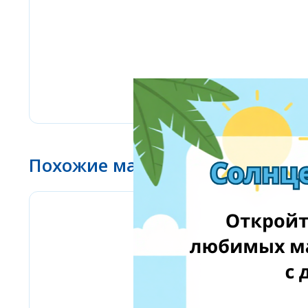
Похожие магазины
BioLife.lt