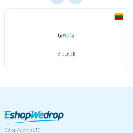
BioLife.lt
EshopWedrop LTD