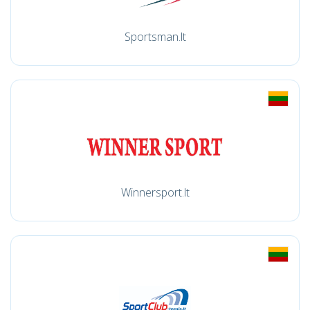
Sportsman.lt
Winnersport.lt