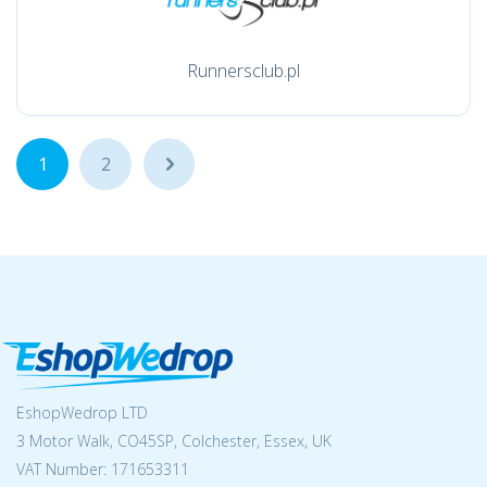
Runnersclub.pl
1
2
...
EshopWedrop LTD
3 Motor Walk, CO45SP, Colchester, Essex, UK
VAT Number: 171653311