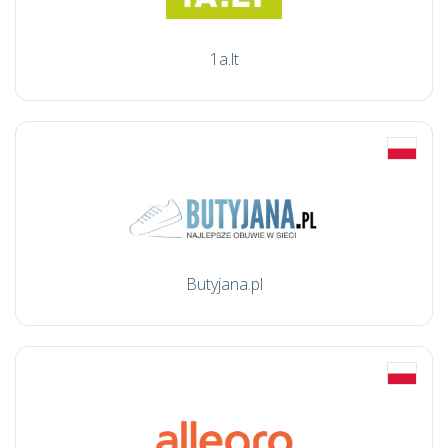
1a.lt
Butyjana.pl