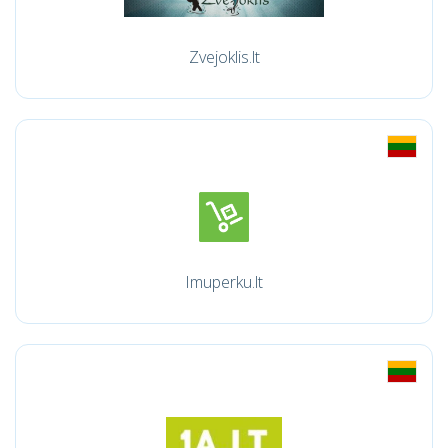
Zvejoklis.lt
Imuperku.lt