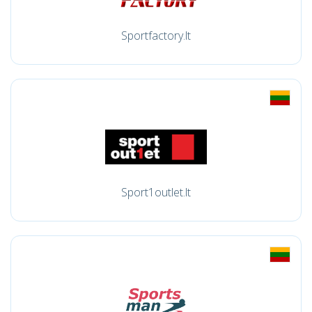
Sportfactory.lt
Sport1outlet.lt