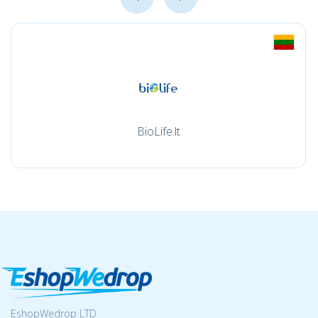
BioLife.lt
EshopWedrop LTD