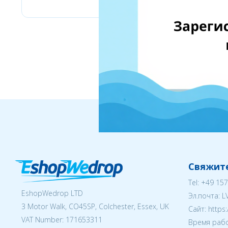
Свяжите
Tel:
+49 157
EshopWedrop LTD
Эл.почта:
L
3 Motor Walk, CO45SP, Colchester, Essex, UK
Cайт: https
VAT Number: 171653311
Время рабо