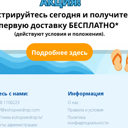
сь с нами:
Информация
8 1106223
О нас
V@eshopwedrop.com
Правила и условия
://www.eshopwedrop.lv/
Политика
конфиденциальности
ты администрации: