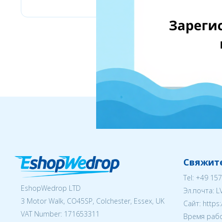
Свяжите
Tel:
+49 157
EshopWedrop LTD
Эл.почта:
L
3 Motor Walk, CO45SP, Colchester, Essex, UK
Cайт: https
VAT Number: 171653311
Время рабо