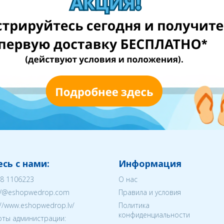
сь с нами:
Информация
8 1106223
О нас
V@eshopwedrop.com
Правила и условия
://www.eshopwedrop.lv/
Политика
конфиденциальности
ты администрации: