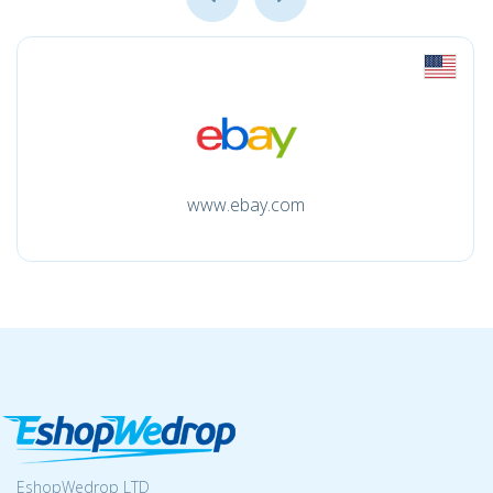
www.ebay.com
EshopWedrop LTD