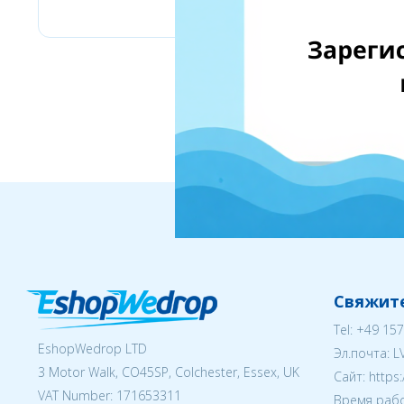
Свяжите
Tel:
+49 157
EshopWedrop LTD
Эл.почта:
L
3 Motor Walk, CO45SP, Colchester, Essex, UK
Cайт: https
VAT Number: 171653311
Время рабо