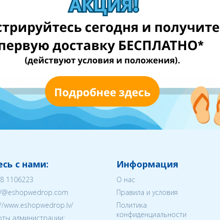
сь с нами:
Информация
8 1106223
О нас
V@eshopwedrop.com
Правила и условия
://www.eshopwedrop.lv/
Политика
конфиденциальности
ты администрации: