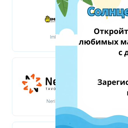
Imk.lt
Neriba.lt