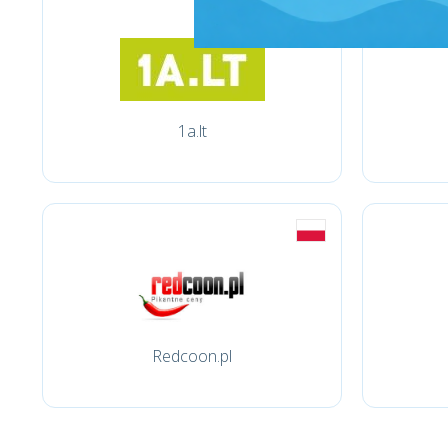
1a.lt
Redcoon.pl