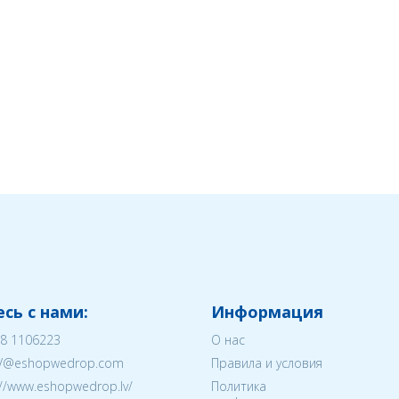
сь с нами:
Информация
8 1106223
О нас
V@eshopwedrop.com
Правила и условия
://www.eshopwedrop.lv/
Политика