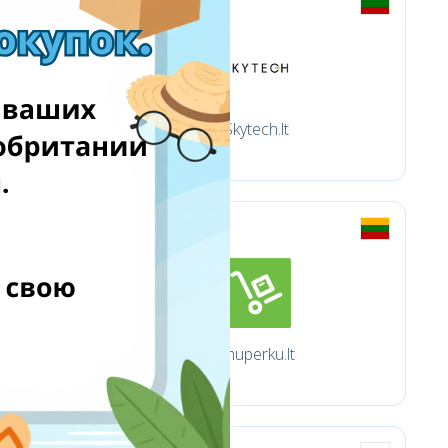
Skytech.lt
Imuperku.lt