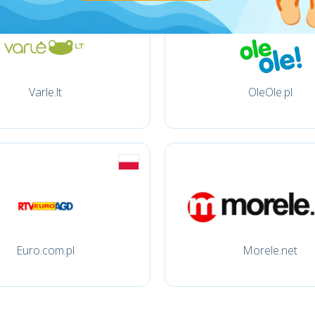
Varle.lt
OleOle.pl
Euro.com.pl
Morele.net