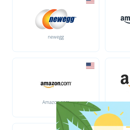
newegg
Amazon.com