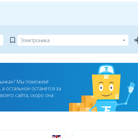
рынках? Мы поможем!
 а остальное останется за
воего сайта, скоро она