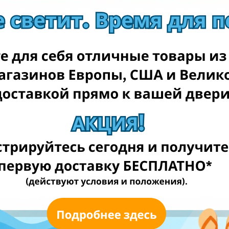
Mediashop.lt
Rde.lt
Kilobaitas.lt
Elektromarkt.lt