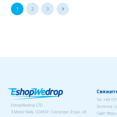
1
2
3
...
Свяжите
Tel:
+49 157
EshopWedrop LTD
Эл.почта:
L
3 Motor Walk, CO45SP, Colchester, Essex, UK
Cайт: https