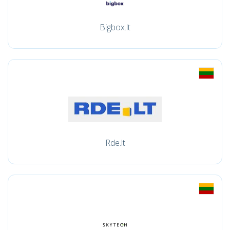
Bigbox.lt
Rde.lt