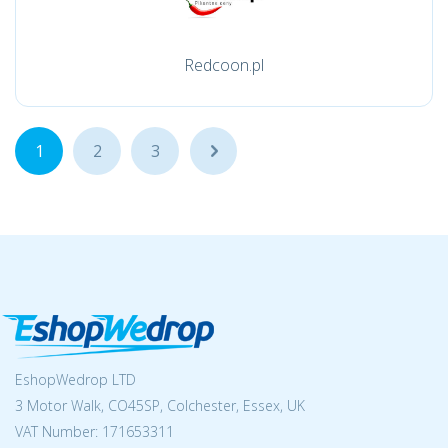
Redcoon.pl
1
2
3
...
EshopWedrop LTD
3 Motor Walk, CO45SP, Colchester, Essex, UK
VAT Number: 171653311