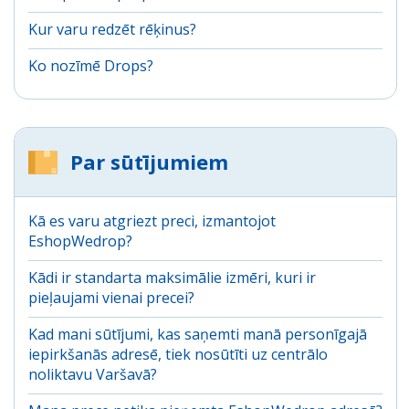
Kur varu redzēt rēķinus?
Ko nozīmē Drops?
Par sūtījumiem
Kā es varu atgriezt preci, izmantojot
EshopWedrop?
Kādi ir standarta maksimālie izmēri, kuri ir
pieļaujami vienai precei?
Kad mani sūtījumi, kas saņemti manā personīgajā
iepirkšanās adresē, tiek nosūtīti uz centrālo
noliktavu Varšavā?