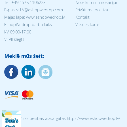
Tel:
+49 1578 1106223
Noteikumi un nosacījumi
E-pasts: LV@eshopwedrop.com
Privātuma politika
Mājas lapa: www.eshopwedrop.lv
Kontakti
EshopWedrop darba laiks:
Vietnes karte
I-V 09:00-17:00
VI-VII slēgts
Meklē mūs šeit:
© 2026 Visas tiesības aizsargātas https://www.eshopwedrop.lv/