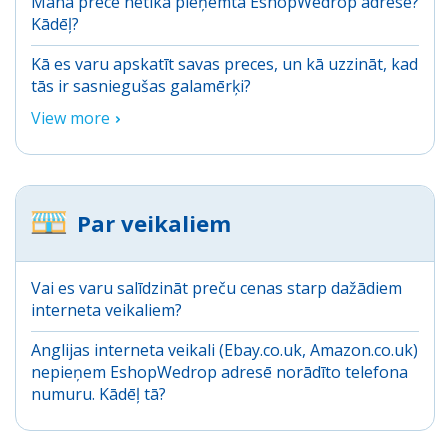
Mana prece netika pieņemta EshopWedrop adresē?
Kādēļ?
Kā es varu apskatīt savas preces, un kā uzzināt, kad
tās ir sasniegušas galamērķi?
View more
Par veikaliem
Vai es varu salīdzināt preču cenas starp dažādiem
interneta veikaliem?
Anglijas interneta veikali (Ebay.co.uk, Amazon.co.uk)
nepieņem EshopWedrop adresē norādīto telefona
numuru. Kādēļ tā?