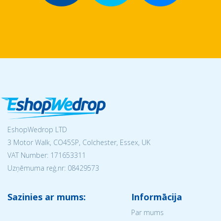
EshopWedrop LTD
3 Motor Walk, CO45SP, Colchester, Essex, UK
VAT Number: 171653311
Uzņēmuma reģ.nr:
08429573
Sazinies ar mums:
Informācija
Par mums