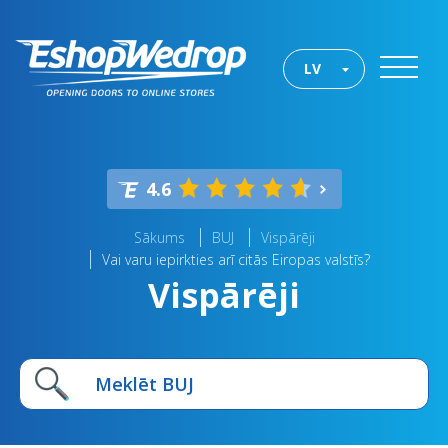
LV
4.6
Sākums
BUJ
Vispārēji
Vai varu iepirkties arī citās Eiropas valstīs?
Vispārēji