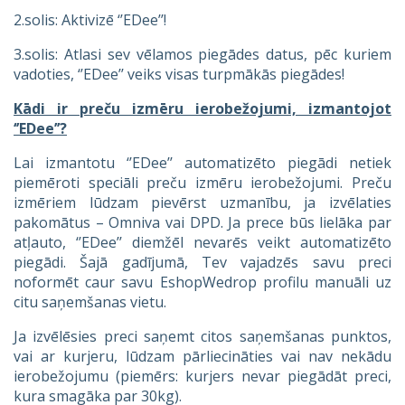
2.solis: Aktivizē ‘’EDee’’!
3.solis: Atlasi sev vēlamos piegādes datus, pēc kuriem
vadoties, ‘’EDee’’ veiks visas turpmākās piegādes!
Kādi ir preču izmēru ierobežojumi, izmantojot
‘’EDee’’?
Lai izmantotu ‘’EDee’’ automatizēto piegādi netiek
piemēroti speciāli preču izmēru ierobežojumi. Preču
izmēriem lūdzam pievērst uzmanību, ja izvēlaties
pakomātus – Omniva vai DPD. Ja prece būs lielāka par
atļauto, ‘’EDee’’ diemžēl nevarēs veikt automatizēto
piegādi. Šajā gadījumā, Tev vajadzēs savu preci
noformēt caur savu EshopWedrop profilu manuāli uz
citu saņemšanas vietu.
Ja izvēlēsies preci saņemt citos saņemšanas punktos,
vai ar kurjeru, lūdzam pārliecināties vai nav nekādu
ierobežojumu (piemērs: kurjers nevar piegādāt preci,
kura smagāka par 30kg).