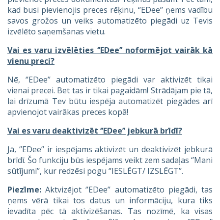
kad busi pievienojis preces rēķinu, ‘’EDee’’ ņems vadību
savos grožos un veiks automatizēto piegādi uz Tevis
izvēlēto saņemšanas vietu.
Vai es varu izvēlēties ‘’EDee’’ noformējot vairāk kā
vienu preci?
Nē, ‘’EDee’’ automatizēto piegādi var aktivizēt tikai
vienai precei. Bet tas ir tikai pagaidām! Strādājam pie tā,
lai drīzumā Tev būtu iespēja automatizēt piegādes arī
apvienojot vairākas preces kopā!
Vai es varu deaktivizēt ‘’EDee’’ jebkurā brīdī?
Jā, ‘’EDee’’ ir iespējams aktivizēt un deaktivizēt jebkurā
brīdī. Šo funkciju būs iespējams veikt zem sadaļas ‘’Mani
sūtījumi’’, kur redzēsi pogu ‘’IESLĒGT/ IZSLĒGT’’.
Piezīme:
Aktvizējot ‘’EDee’’ automatizēto piegādi, tas
ņems vērā tikai tos datus un informāciju, kura tiks
ievadīta pēc tā aktivizēšanas. Tas nozīmē, ka visas