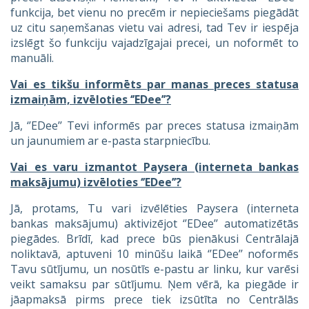
funkcija, bet vienu no precēm ir nepieciešams piegādāt
uz citu saņemšanas vietu vai adresi, tad Tev ir iespēja
izslēgt šo funkciju vajadzīgajai precei, un noformēt to
manuāli.
Vai es tikšu informēts par manas preces statusa
izmaiņām, izvēloties ‘’EDee’’?
Jā, ‘’EDee’’ Tevi informēs par preces statusa izmaiņām
un jaunumiem ar e-pasta starpniecību.
Vai es varu izmantot Paysera (interneta bankas
maksājumu) izvēloties ‘’EDee’’?
Jā, protams, Tu vari izvēlēties Paysera (interneta
bankas maksājumu) aktivizējot ‘’EDee’’ automatizētās
piegādes. Brīdī, kad prece būs pienākusi Centrālajā
noliktavā, aptuveni 10 minūšu laikā ‘’EDee’’ noformēs
Tavu sūtījumu, un nosūtīs e-pastu ar linku, kur varēsi
veikt samaksu par sūtījumu. Ņem vērā, ka piegāde ir
jāapmaksā pirms prece tiek izsūtīta no Centrālās