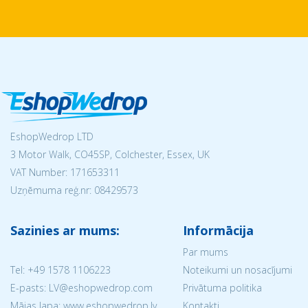
EshopWedrop LTD
3 Motor Walk, CO45SP, Colchester, Essex, UK
VAT Number: 171653311
Uzņēmuma reģ.nr:
08429573
Sazinies ar mums:
Informācija
Par mums
Tel:
+49 1578 1106223
Noteikumi un nosacījumi
E-pasts: LV@eshopwedrop.com
Privātuma politika
Mājas lapa: www.eshopwedrop.lv
Kontakti