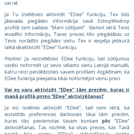
vai nē.
Ja Tu izvēlēsies aktivizēt ‘’EDee’’ funkciju, Tev būs
jāievada piegādes informācija savā EshopWedrop
profilā zem sadaļas ‘’Mani sūtījumi’’. Ņemot vērā Tevis
ievadīto informāciju, Tavas preces tiks piegādātas uz
Tevis norādīto piegādes vietu. Tev ir iespēja jebkurā
laikā deaktivizēt ‘’EDee’’ funkciju.
Piezīme:
Ja neizvēlēsies EDee funkciju, tad sūtījumus
varēsi noformēt uz sevis vēlamo vietu Latvijā manuāli,
katru reizi pieslēdzoties savam profilam. Atgādinam, ka
EDee funkcija pieejama tikai noformējot vienu preci.
Vai es varu aktivizēt ‘’EDee’’ tām precēm, kuras ir
manā profilā pirms ‘’EDee’’ aktivizēšanas?
Ja esi nolēmis aktivizēt ‘’EDee’’, tad ņem vērā, ka
iestatītās preferences darbosies tikai tām precēm,
kuras tiks pievienotas tavam kontam
pēc
‘’EDee’’
aktivizēšanas. Tas nozīmē, ka visas preces, kas Tavā
kontā bija pirms ‘’EDee’’ aktivizēšanas netiks