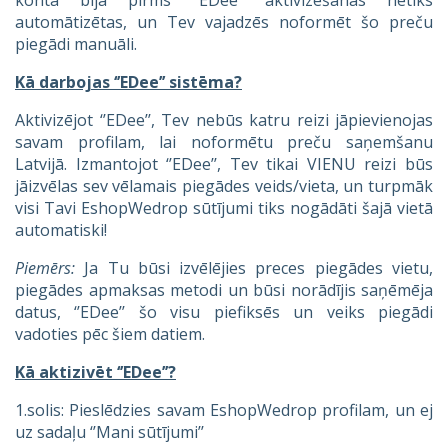
automātizētas, un Tev vajadzēs noformēt šo preču
piegādi manuāli.
Kā darbojas ‘’EDee’’ sistēma?
Aktivizējot ‘’EDee’’, Tev nebūs katru reizi jāpievienojas
savam profilam, lai noformētu preču saņemšanu
Latvijā. Izmantojot ‘’EDee’’, Tev tikai VIENU reizi būs
jāizvēlas sev vēlamais piegādes veids/vieta, un turpmāk
visi Tavi EshopWedrop sūtījumi tiks nogādāti šajā vietā
automatiski!
Piemērs:
Ja Tu būsi izvēlējies preces piegādes vietu,
piegādes apmaksas metodi un būsi norādījis saņēmēja
datus, ‘’EDee’’ šo visu piefiksēs un veiks piegādi
vadoties pēc šiem datiem.
Kā aktizivēt ‘’EDee’’?
1.solis: Pieslēdzies savam EshopWedrop profilam, un ej
uz sadaļu ‘’Mani sūtījumi’’