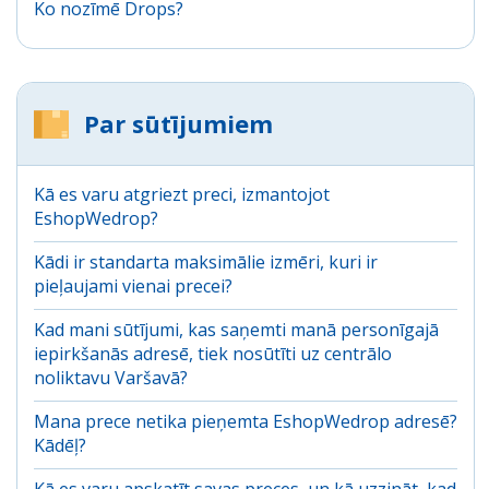
Ko nozīmē Drops?
Par sūtījumiem
Kā es varu atgriezt preci, izmantojot
EshopWedrop?
Kādi ir standarta maksimālie izmēri, kuri ir
pieļaujami vienai precei?
Kad mani sūtījumi, kas saņemti manā personīgajā
iepirkšanās adresē, tiek nosūtīti uz centrālo
noliktavu Varšavā?
Mana prece netika pieņemta EshopWedrop adresē?
Kādēļ?
Kā es varu apskatīt savas preces, un kā uzzināt, kad