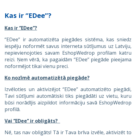
Kas ir ‘’EDee’’?
Kas ir ‘’EDee’’?
‘’EDee’’ ir automatizēta piegādes sistēma, kas sniedz
iespēju noformēt savus interneta sūtījumus uz Latviju,
nepievienojoties savam EshopWedrop profilam katru
reizi. Ņem vērā, ka pagaidām ‘’EDee’’ piegāde pieejama
noformējot tikai vienu preci.
Ko nozīmē automatizētā piegāde?
Izvēloties un aktivizējot ‘’EDee’’ automatizēto piegādi,
Tavi sūtījumi automātiski tiks piegādāti uz vietu, kuru
būsi norādījis aizpildot informāciju savā EshopWedrop
profilā.
Vai ‘’EDee’’ ir obligāts?
Nē, tas nav obligāts! Tā ir Tava brīva izvēle, aktivizēt to