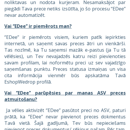
noliktavas un nodota kurjeram. Nesamaksājot par
piegādi Tava prece netiks izsūtīta, jo šo procesu ‘’EDee’’
nevar automatizēt.
Vai ‘’EDee’’ ir piemērots man?
‘’EDee’’ ir piemērots visiem, kuriem patīk iepirkties
internetā, un saņemt savas preces ātri un vienkārši.
Tas nozīmē, ka Tu saņemsi mazāk e-pastus (ja Tu tā
vēlēsies), un Tev nevajadzēs katru reizi pievienoties
savam profilam, lai noformētu preci uz sev vajadzīgo
saņemšanas punktu. Preces statusa izmaiņas un visa
cita informācija vienmēr būs apskatāma Tavā
EshopWedrop profilā.
Vai ‘’EDee’’ parūpēsies par manas ASV preces
atmuitošanu?
Ja vēlies aktivizēt ‘’EDee’’ pasūtot preci no ASV, paturi
prātā, ka ‘’EDee’’ nevar pievienot preces dokmentus
Tavā vietā. Šajā gadījumā, Tev būs nepieciešams
pievienot preces dokumentus/ rēķinus pašam. Pēc tam,