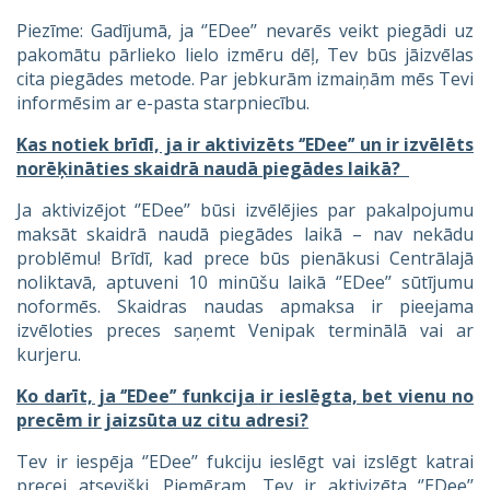
Piezīme: Gadījumā, ja ‘’EDee’’ nevarēs veikt piegādi uz
pakomātu pārlieko lielo izmēru dēļ, Tev būs jāizvēlas
cita piegādes metode. Par jebkurām izmaiņām mēs Tevi
informēsim ar e-pasta starpniecību.
Kas notiek brīdī, ja ir aktivizēts ‘’EDee’’ un ir izvēlēts
norēķināties skaidrā naudā piegādes laikā?
Ja aktivizējot ‘’EDee’’ būsi izvēlējies par pakalpojumu
maksāt skaidrā naudā piegādes laikā – nav nekādu
problēmu! Brīdī, kad prece būs pienākusi Centrālajā
noliktavā, aptuveni 10 minūšu laikā ‘’EDee’’ sūtījumu
noformēs. Skaidras naudas apmaksa ir pieejama
izvēloties preces saņemt Venipak terminālā vai ar
kurjeru.
Ko darīt, ja ‘’EDee’’ funkcija ir ieslēgta, bet vienu no
precēm ir jaizsūta uz citu adresi?
Tev ir iespēja ‘’EDee’’ fukciju ieslēgt vai izslēgt katrai
precei atsevišķi. Piemēram, Tev ir aktivizēta ‘’EDee’’