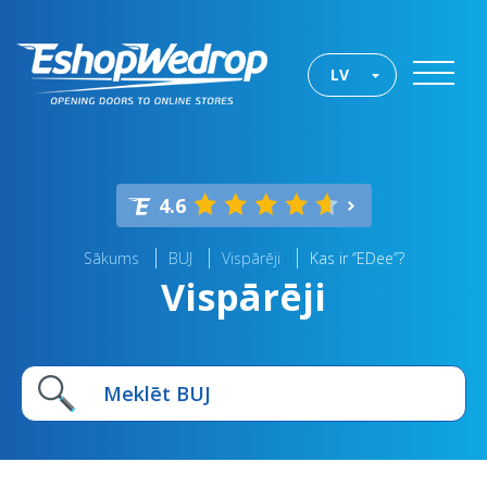
LV
4.6
Sākums
BUJ
Vispārēji
Kas ir ‘’EDee’’?
Vispārēji