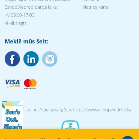
EshopWedrop darba laiks:
Vietnes karte
I-V 09:00-17:00
VI-VII slēgts
Meklē mūs šeit:
© 2026 Visas tiesības aizsargātas https://www.eshopwedrop.lv/