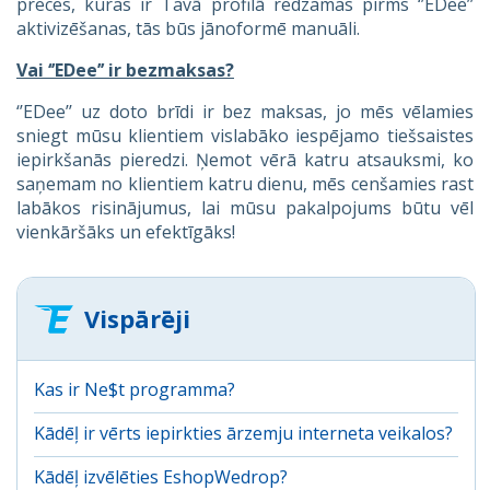
preces, kuras ir Tavā profilā redzamas pirms ‘’EDee’’
aktivizēšanas, tās būs jānoformē manuāli.
Vai ‘’EDee’’ ir bezmaksas?
‘’EDee’’ uz doto brīdi ir bez maksas, jo mēs vēlamies
sniegt mūsu klientiem vislabāko iespējamo tiešsaistes
iepirkšanās pieredzi. Ņemot vērā katru atsauksmi, ko
saņemam no klientiem katru dienu, mēs cenšamies rast
labākos risinājumus, lai mūsu pakalpojums būtu vēl
vienkāršāks un efektīgāks!
Vispārēji
Kas ir Ne$t programma?
Kādēļ ir vērts iepirkties ārzemju interneta veikalos?
Kādēļ izvēlēties EshopWedrop?