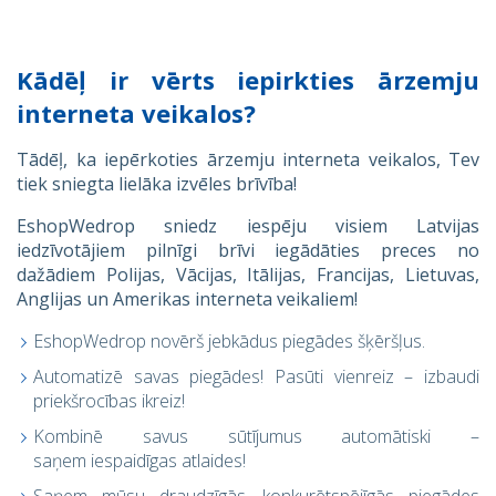
Kādēļ ir vērts iepirkties ārzemju
interneta veikalos?
Tādēļ, ka iepērkoties ārzemju interneta veikalos, Tev
tiek sniegta lielāka izvēles brīvība!
EshopWedrop sniedz iespēju visiem Latvijas
iedzīvotājiem pilnīgi brīvi iegādāties preces no
dažādiem Polijas, Vācijas, Itālijas, Francijas, Lietuvas,
Anglijas un Amerikas interneta veikaliem!
EshopWedrop novērš jebkādus piegādes šķēršļus.
Automatizē savas piegādes! Pasūti vienreiz – izbaudi
priekšrocības ikreiz!
Kombinē savus sūtījumus automātiski –
saņem iespaidīgas atlaides!
Saņem mūsu draudzīgās, konkurētspējīgās piegādes