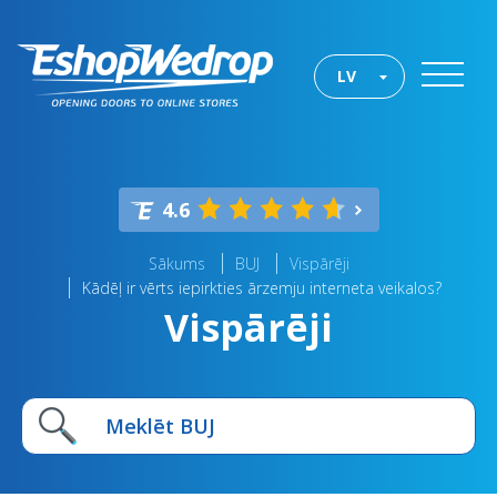
LV
4.6
Sākums
BUJ
Vispārēji
Kādēļ ir vērts iepirkties ārzemju interneta veikalos?
Vispārēji