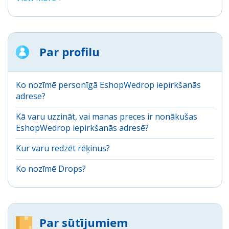
Par profilu
Ko nozīmē personīgā EshopWedrop iepirkšanās
adrese?
Kā varu uzzināt, vai manas preces ir nonākušas
EshopWedrop iepirkšanās adresē?
Kur varu redzēt rēķinus?
Ko nozīmē Drops?
Par sūtījumiem