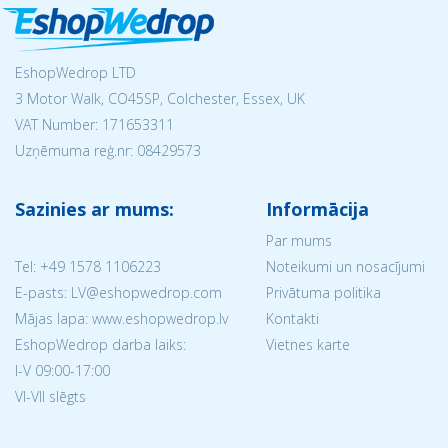
EshopWedrop LTD
3 Motor Walk, CO45SP, Colchester, Essex, UK
VAT Number: 171653311
Uzņēmuma reģ.nr:
08429573
Sazinies ar mums:
Informācija
Par mums
Tel:
+49 1578 1106223
Noteikumi un nosacījumi
E-pasts: LV@eshopwedrop.com
Privātuma politika
Mājas lapa: www.eshopwedrop.lv
Kontakti
EshopWedrop darba laiks:
Vietnes karte
I-V 09:00-17:00
VI-VII slēgts