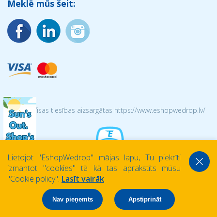
Meklē mūs šeit:
© 2026 Visas tiesības aizsargātas https://www.eshopwedrop.lv/
Lietojot ''EshopWedrop'' mājas lapu, Tu piekrīti
izmantot ''cookies'' tā kā tas aprakstīts mūsu
''Cookie policy''.
Lasīt vairāk
Nav pieņemts
Apstiprināt