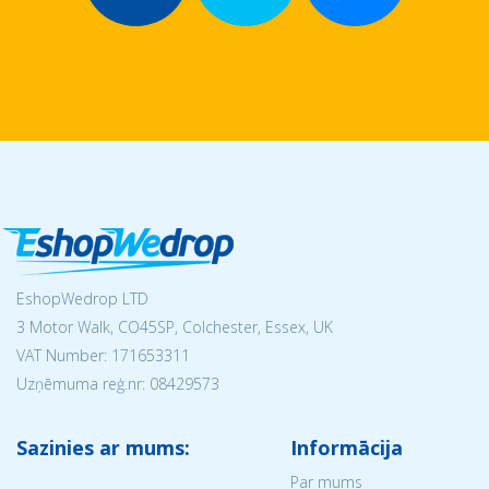
EshopWedrop LTD
3 Motor Walk, CO45SP, Colchester, Essex, UK
VAT Number: 171653311
Uzņēmuma reģ.nr:
08429573
Sazinies ar mums:
Informācija
Par mums