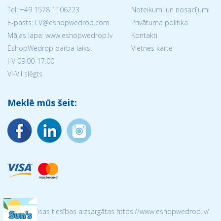
Tel:
+49 1578 1106223
Noteikumi un nosacījumi
E-pasts: LV@eshopwedrop.com
Privātuma politika
Mājas lapa: www.eshopwedrop.lv
Kontakti
EshopWedrop darba laiks:
Vietnes karte
I-V 09:00-17:00
VI-VII slēgts
Meklē mūs šeit:
© 2026 Visas tiesības aizsargātas https://www.eshopwedrop.lv/