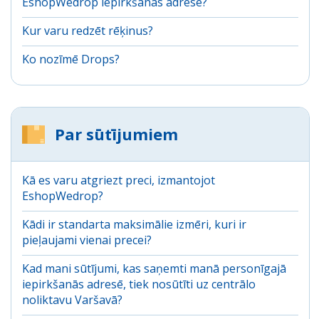
EshopWedrop iepirkšanās adresē?
Kur varu redzēt rēķinus?
Ko nozīmē Drops?
Par sūtījumiem
Kā es varu atgriezt preci, izmantojot
EshopWedrop?
Kādi ir standarta maksimālie izmēri, kuri ir
pieļaujami vienai precei?
Kad mani sūtījumi, kas saņemti manā personīgajā
iepirkšanās adresē, tiek nosūtīti uz centrālo
noliktavu Varšavā?