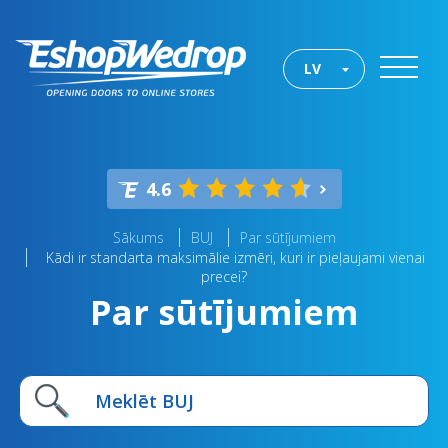
LV
4.6
Sākums
BUJ
Par sūtījumiem
Kādi ir standarta maksimālie izmēri, kuri ir pieļaujami vienai
precei?
Par sūtījumiem