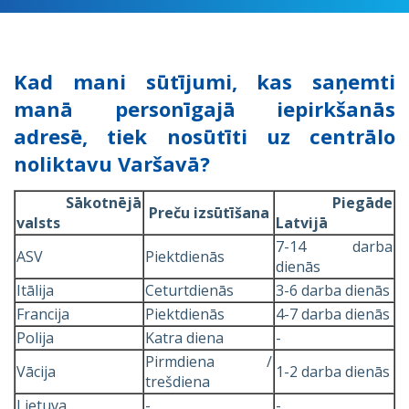
Kad mani sūtījumi, kas saņemti
manā personīgajā iepirkšanās
adresē, tiek nosūtīti uz centrālo
noliktavu Varšavā?
Sākotnējā
Piegāde
Preču izsūtīšana
valsts
Latvijā
7-14 darba
ASV
Piektdienās
dienās
Itālija
Ceturtdienās
3-6 darba dienās
Francija
Piektdienās
4-7 darba dienās
Polija
Katra diena
-
Pirmdiena /
Vācija
1-2 darba dienās
trešdiena
Lietuva
-
-