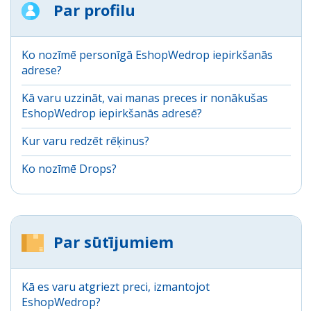
Par profilu
Ko nozīmē personīgā EshopWedrop iepirkšanās
adrese?
Kā varu uzzināt, vai manas preces ir nonākušas
EshopWedrop iepirkšanās adresē?
Kur varu redzēt rēķinus?
Ko nozīmē Drops?
Par sūtījumiem
Kā es varu atgriezt preci, izmantojot
EshopWedrop?