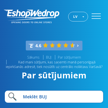
LV
4.6
Sākums
BUJ
Par sūtījumiem
Kad mani sūtījumi, kas saņemti manā personīgajā
iepirkšanās adresē, tiek nosūtīti uz centrālo noliktavu Varšavā?
Par sūtījumiem