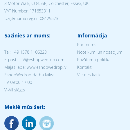
3 Motor Walk, CO45SP, Colchester, Essex, UK
VAT Number: 171653311
Uzņēmuma reģ.nr:
08429573
Sazinies ar mums:
Informācija
Par mums
Tel:
+49 1578 1106223
Noteikumi un nosacījumi
E-pasts: LV@eshopwedrop.com
Privātuma politika
Mājas lapa: www.eshopwedrop.lv
Kontakti
EshopWedrop darba laiks:
Vietnes karte
I-V 09:00-17:00
VI-VII slēgts
Meklē mūs šeit: