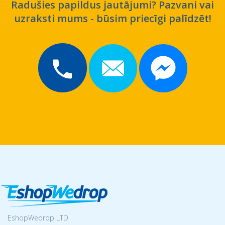
Radušies papildus jautājumi? Pazvani vai
uzraksti mums - būsim priecīgi palīdzēt!
EshopWedrop LTD