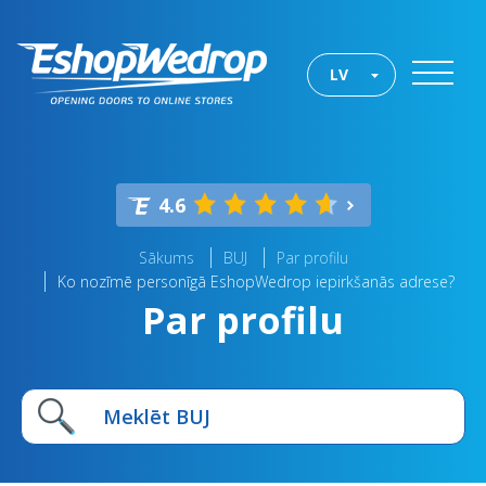
LV
4.6
Sākums
BUJ
Par profilu
Ko nozīmē personīgā EshopWedrop iepirkšanās adrese?
Par profilu