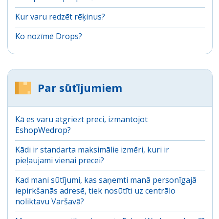
Kur varu redzēt rēķinus?
Ko nozīmē Drops?
Par sūtījumiem
Kā es varu atgriezt preci, izmantojot
EshopWedrop?
Kādi ir standarta maksimālie izmēri, kuri ir
pieļaujami vienai precei?
Kad mani sūtījumi, kas saņemti manā personīgajā
iepirkšanās adresē, tiek nosūtīti uz centrālo
noliktavu Varšavā?