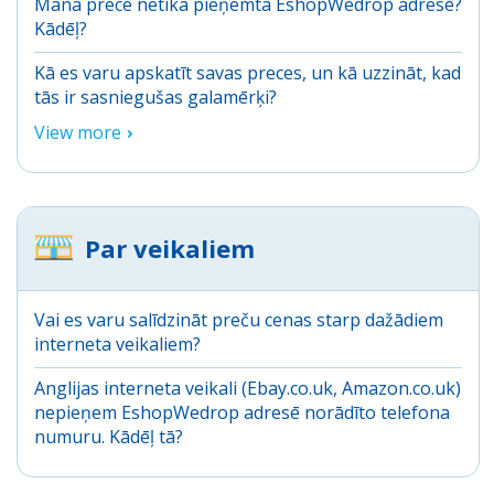
Mana prece netika pieņemta EshopWedrop adresē?
Kādēļ?
Kā es varu apskatīt savas preces, un kā uzzināt, kad
tās ir sasniegušas galamērķi?
View more
Par veikaliem
Vai es varu salīdzināt preču cenas starp dažādiem
interneta veikaliem?
Anglijas interneta veikali (Ebay.co.uk, Amazon.co.uk)
nepieņem EshopWedrop adresē norādīto telefona
numuru. Kādēļ tā?