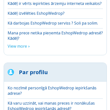
Kādēļ ir vērts iepirkties ārzemju interneta veikalos?
Kādēļ izvēlēties EshopWedrop?
Kā darbojas EshopWedrop serviss ? Soli pa solim.
Mana prece netika pieņemta EshopWedrop adresē?
Kādēļ?
View more
Par profilu
Ko nozīmē personīgā EshopWedrop iepirkšanās
adrese?
Kā varu uzzināt, vai manas preces ir nonākušas
EshopWedrop iepirkšanās adresē?