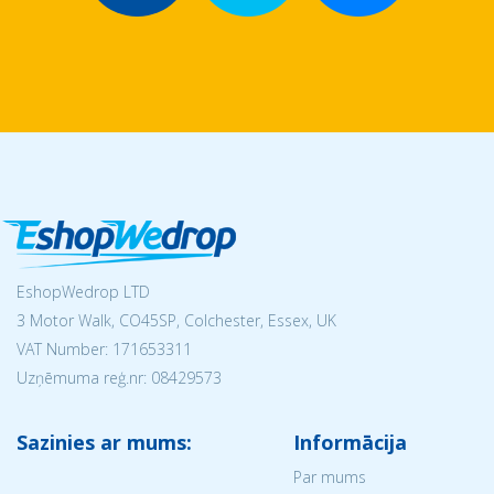
EshopWedrop LTD
3 Motor Walk, CO45SP, Colchester, Essex, UK
VAT Number: 171653311
Uzņēmuma reģ.nr:
08429573
Sazinies ar mums:
Informācija
Par mums