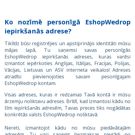
Ko nozīmē personīgā EshopWedrop
iepirkšanās adrese?
Tiklīdz būsi reģistrējies un apstiprinājis identitāti mūsu
mājas lapā, Tu saņemsi savas personīgās
EshopWedrop iepirkšanās adreses, kuras varēsi
izmantot iepērkoties Anglijas, Itālijas, Fracijas, Polijas,
Vācijas, Lietuvas un ASV interneta veikalos! Adreses
atradīsi pievienojoties savam pesonīgajam
EshopWedrop kontam.
Visas adreses, kuras ir redzamas Tavā kontā ir mūsu
ārzemju noliktavu adreses. Brīdī, kad izmantosi kādu no
šīm iepirkšanās adresēm, Tavas preces tiks nogādātas
konkrētās valsts EshopWedrop noliktavā.
Nereti, izmantojot kādu no mūsu piedāvātajām
adresēm, Tu vari saņemt bezmaksas piegādi no