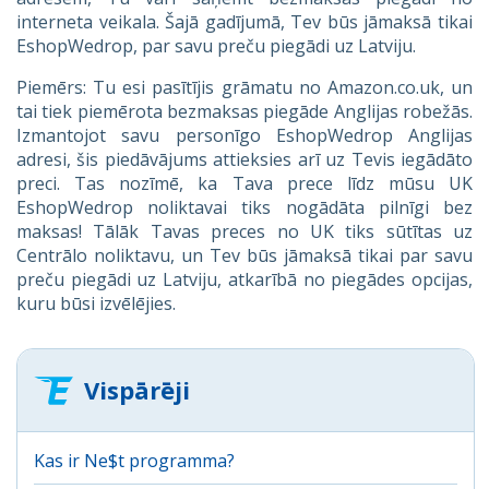
interneta veikala. Šajā gadījumā, Tev būs jāmaksā tikai
EshopWedrop, par savu preču piegādi uz Latviju.
Piemērs: Tu esi pasītījis grāmatu no Amazon.co.uk, un
tai tiek piemērota bezmaksas piegāde Anglijas robežās.
Izmantojot savu personīgo EshopWedrop Anglijas
adresi, šis piedāvājums attieksies arī uz Tevis iegādāto
preci. Tas nozīmē, ka Tava prece līdz mūsu UK
EshopWedrop noliktavai tiks nogādāta pilnīgi bez
maksas! Tālāk Tavas preces no UK tiks sūtītas uz
Centrālo noliktavu, un Tev būs jāmaksā tikai par savu
preču piegādi uz Latviju, atkarībā no piegādes opcijas,
kuru būsi izvēlējies.
Vispārēji
Kas ir Ne$t programma?