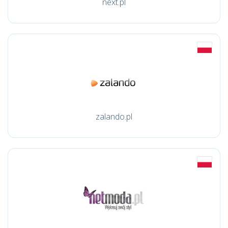
next.pl
zalando.pl