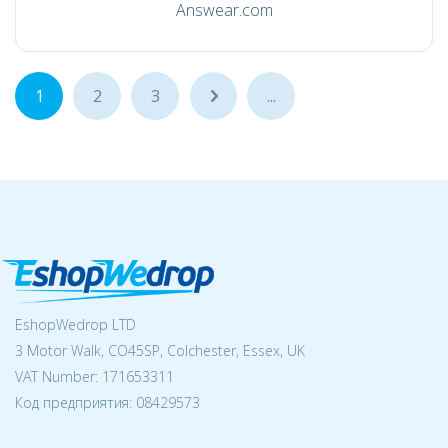
Answear.com
1
2
3
...
...
EshopWedrop LTD
3 Motor Walk, CO45SP, Colchester, Essex, UK
VAT Number: 171653311
Код предприятия:
08429573