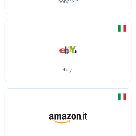
bonprix.it
ebay.it