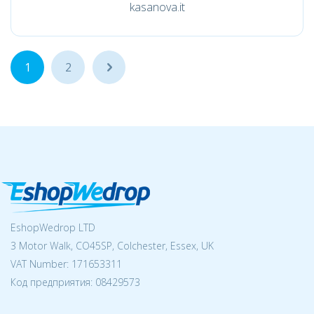
kasanova.it
1
2
...
EshopWedrop LTD
3 Motor Walk, CO45SP, Colchester, Essex, UK
VAT Number: 171653311
Код предприятия:
08429573