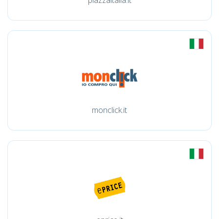
piazzaitalia.it
monclick.it