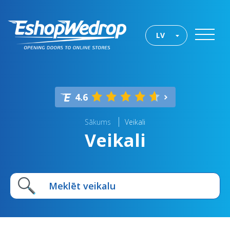
LV
4.6
Sākums
Veikali
Veikali