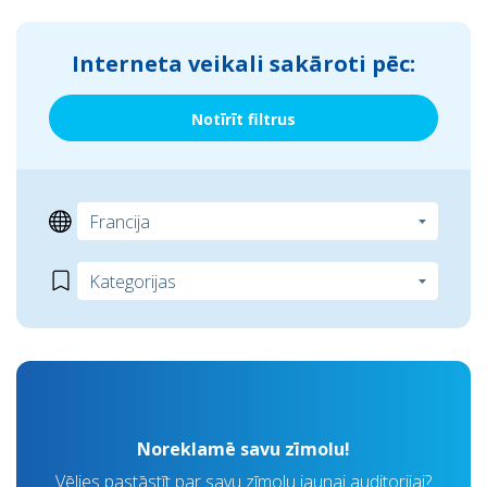
Interneta veikali sakāroti pēc:
Notīrīt filtrus
Noreklamē savu zīmolu!
Vēlies pastāstīt par savu zīmolu jaunai auditorijai?