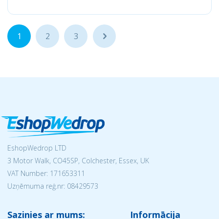
1
2
3
...
EshopWedrop LTD
3 Motor Walk, CO45SP, Colchester, Essex, UK
VAT Number: 171653311
Uzņēmuma reģ.nr:
08429573
Sazinies ar mums:
Informācija