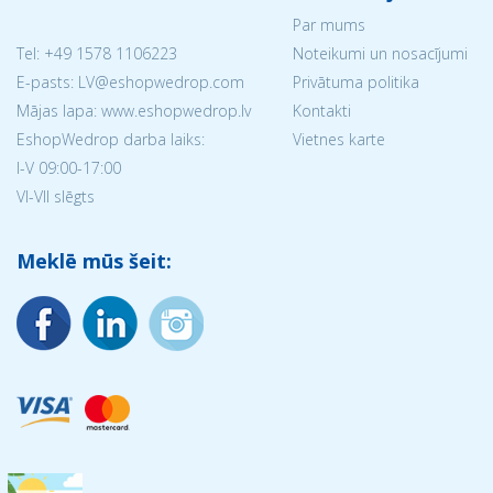
Par mums
Tel:
+49 1578 1106223
Noteikumi un nosacījumi
E-pasts: LV@eshopwedrop.com
Privātuma politika
Mājas lapa: www.eshopwedrop.lv
Kontakti
EshopWedrop darba laiks:
Vietnes karte
I-V 09:00-17:00
VI-VII slēgts
Meklē mūs šeit: