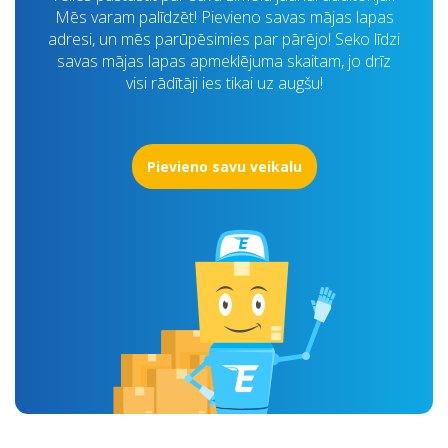
Mēs varam palīdzēt! Pievieno savas mājas lapas
adresi, un mēs parūpēsimies par pārējo! Seko līdzi
savas mājas lapas apmeklējuma skaitam, jo drīz
visi rādītāji ies tikai uz augšu!
Pievieno savu veikalu