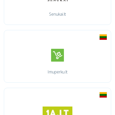
Senukai.lt
Imuperku.lt