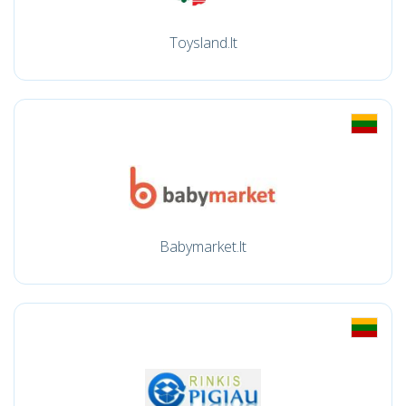
Toysland.lt
Babymarket.lt