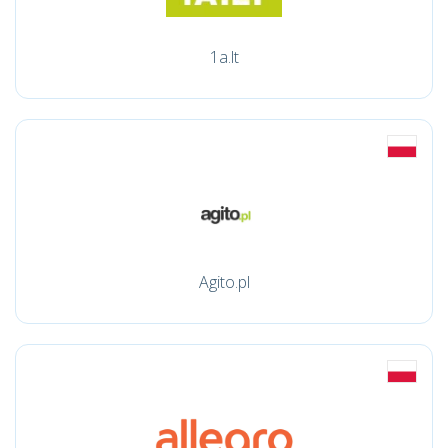
1a.lt
Agito.pl