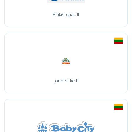
Rinkispigiau.lt
Jonelisirko.lt