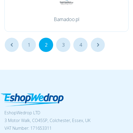
Bamadoo.pl
...
1
2
3
4
...
EshopWedrop LTD
3 Motor Walk, CO45SP, Colchester, Essex, UK
VAT Number: 171653311