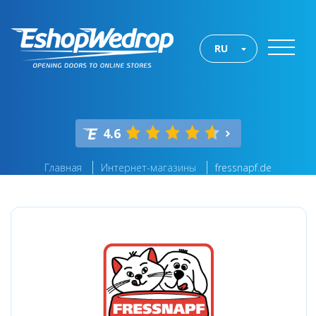
RU
4.6
Главная
Интернет-магазины
fressnapf.de