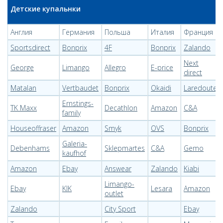
Детские купальнки
Англия
Германия
Польша
Италия
Франция
Sportsdirect
Bonprix
4F
Bonprix
Zalando
Next
George
Limango
Allegro
E-price
direct
Matalan
Vertbaudet
Bonprix
Okaidi
Laredoute
Ernstings-
TK Maxx
Decathlon
Amazon
C&A
family
Houseoffraser
Amazon
Smyk
OVS
Bonprix
Galeria-
Debenhams
Sklepmartes
C&A
Gemo
kaufhof
Amazon
Ebay
Answear
Zalando
Kiabi
Limango-
Ebay
KIK
Lesara
Amazon
outlet
Zalando
City Sport
Ebay