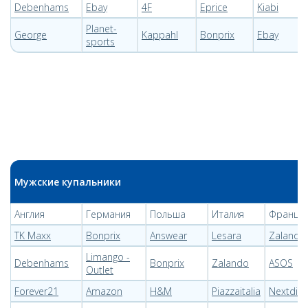
Debenhams
Ebay
4F
Eprice
Kiabi
Planet-
George
Kappahl
Bonprix
Ebay
sports
Мужские купальники
Англия
Германия
Польша
Италия
Франци
TK Maxx
Bonprix
Answear
Lesara
Zalando
Limango -
Debenhams
Bonprix
Zalando
ASOS
Outlet
Forever21
Amazon
H&M
Piazzaitalia
Nextdire