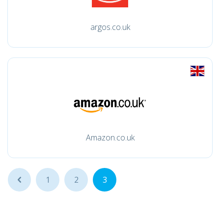
argos.co.uk
Amazon.co.uk
...
1
2
3